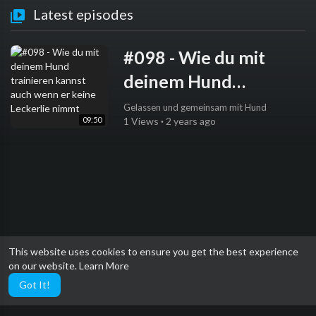
Latest episodes
#098 - Wie du mit
deinem Hund
trainieren kannst auch
Gelassen und gemeinsam mit Hund
09:50
1 Views
·
2 years ago
wenn er keine
Leckerlie nimmt
This website uses cookies to ensure you get the best experience
on our website.
Learn More
Got It!